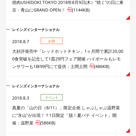
焼肉USHIDOKI TOKYO 2018年8月9日(木）“焼く”の日に東
京・青山にGRAND OPEN！
(1144KB)
レインズインターナショナル
2018.8.7
お得
大好評発売中「レッドホットチキン」1ヶ月間で累計20,00
0食突破を記念して1皿29円フェア開催 ハイボールもレモ
ンサワーも1杯99円にて提供：土間土間
(486KB)
レインズインターナショナル
2018.8.3
イベント
真夏の「山の日（8/11）」限定企画 しゃぶしゃぶ温野菜
に“氷山”が出現！？1日限定「脱！夏バテ イベント」開
催：温野菜
(586KB)