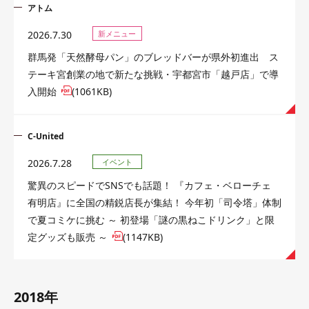
アトム
2026.7.30
新メニュー
群馬発「天然酵母パン」のブレッドバーが県外初進出 ス
テーキ宮創業の地で新たな挑戦・宇都宮市「越戸店」で導
入開始
(1061KB)
C-United
2026.7.28
イベント
驚異のスピードでSNSでも話題！ 『カフェ・ベローチェ
有明店』に全国の精鋭店長が集結！ 今年初「司令塔」体制
で夏コミケに挑む ～ 初登場「謎の黒ねこドリンク」と限
定グッズも販売 ～
(1147KB)
2018年