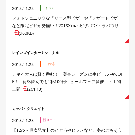
2018.11.28
イベント
フォトジェニックな「リース型ピザ」や「デザートピザ」
など限定ピザが勢揃い！2018X’masピザパDX：ラパウザ
(963KB)
レインズインターナショナル
2018.11.28
お得
デキる大人は賢く呑む！ 宴会シーズンに生ビール74%OF
F！ 何杯飲んでも1杯100円生ビールフェア開催 ：土間
土間
(261KB)
カッパ・クリエイト
2018.11.28
新メニュー
【12/5～順次発売】のどぐろやヒラメなど、冬のごちそう