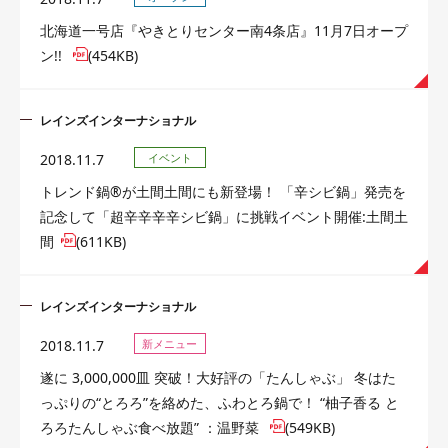
北海道一号店『やきとりセンター南4条店』11月7日オープ
ン!!
(454KB)
レインズインターナショナル
2018.11.7
イベント
トレンド鍋®が土間土間にも新登場！ 「辛シビ鍋」発売を
記念して「超辛辛辛辛シビ鍋」に挑戦イベント開催:土間土
間
(611KB)
レインズインターナショナル
2018.11.7
新メニュー
遂に 3,000,000皿 突破！大好評の「たんしゃぶ」 冬はた
っぷりの“とろろ”を絡めた、ふわとろ鍋で！ “柚子香る と
ろろたんしゃぶ食べ放題” ：温野菜
(549KB)