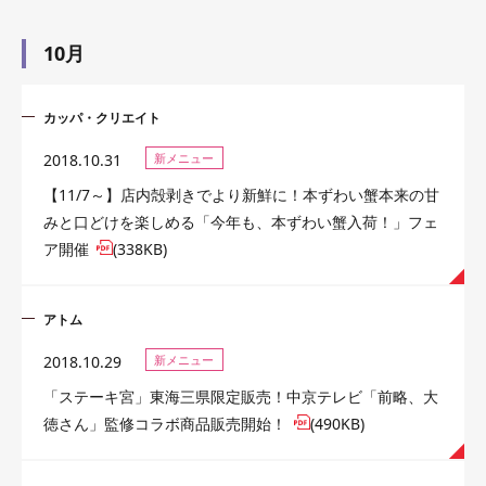
10月
カッパ・クリエイト
2018.10.31
新メニュー
【11/7～】店内殻剥きでより新鮮に！本ずわい蟹本来の甘
みと口どけを楽しめる「今年も、本ずわい蟹入荷！」フェ
ア開催
(338KB)
アトム
2018.10.29
新メニュー
「ステーキ宮」東海三県限定販売！中京テレビ「前略、大
徳さん」監修コラボ商品販売開始！
(490KB)