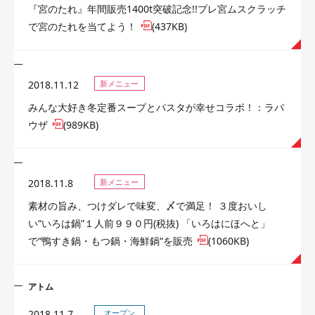
『宮のたれ』年間販売1400t突破記念!!プレ宮ムスクラッチ
で宮のたれを当てよう！
(437KB)
2018.11.12
新メニュー
みんな大好き冬定番スープとパスタが幸せコラボ！：ラパ
ウザ
(989KB)
2018.11.8
新メニュー
素材の旨み、つけダレで味変、〆で満足！ ３度おいし
い“いろは鍋”１人前９９０円(税抜) 「いろはにほへと」
で“鴨すき鍋・もつ鍋・海鮮鍋“を販売
(1060KB)
アトム
2018.11.7
オープン