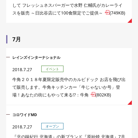
して フレッシュネスバーガーで水野 仁輔氏がカレーライ
スを販売 ～日比谷店にて100食限定でご提供～
(749KB)
7月
レインズインターナショナル
2018.7.27
イベント
牛角２０１８年夏限定販売中のカルビドック お店を飛び出
て販売します。牛角キッチンカー「牛じゃないか号」登
場！あなたの街にもやって来る!?：牛角
(802KB)
コロワイドMD
2018.7.27
オープン
『北の味紀行 北海道』の新ブランド『原始焼 北海道』7月