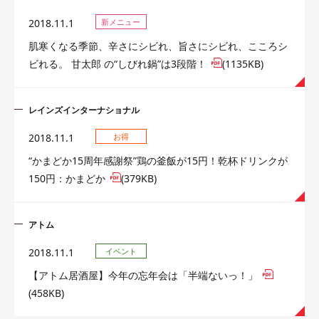
2018.11.1
新メニュー
肌寒くなる季節、辛さにシビれ、旨さにシビれ、こころシ
ビれる。 甘太郎 の“しびれ鍋”は3段階！
(1135KB)
レインズインターナショナル
2018.11.1
お得
“かまどか15周年感謝祭”鶏の釜飯が15円！乾杯ドリンクが
150円：かまどか
(379KB)
アトム
2018.11.1
イベント
【アトム居酒屋】今年の忘年会は「半端ないっ！」
(458KB)