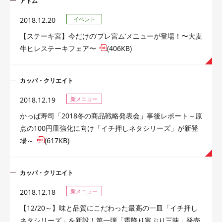
アトム
2018.12.20
イベント
【ステーキ宮】今だけの‘プレ宮ム’メニューが登場！〜大麦
牛ヒレステーキフェア〜
(406KB)
カッパ・クリエイト
2018.12.19
新メニュー
かっぱ寿司「2018冬の商品戦略発表会」事後レポート～原
点の100円皿強化に向け「イチ押しネタシリーズ」が新登
場～
(617KB)
カッパ・クリエイト
2018.12.18
新メニュー
【12/20～】味と品質にこだわった最高の一皿「イチ押し
ネタシリーズ」を新設！第一弾「霜降り寒ぶり三昧」発売