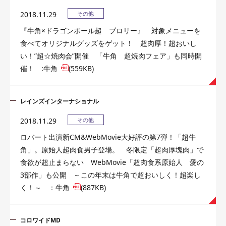
2018.11.29
その他
『牛角×ドラゴンボール超 ブロリー』 対象メニューを
食べてオリジナルグッズをゲット！ 超肉厚！超おいし
い！”超☆焼肉会”開催 「牛角 超焼肉フェア」も同時開
催！ :牛角
(559KB)
レインズインターナショナル
2018.11.29
その他
ロバート出演新CM&WebMovie大好評の第7弾！「超牛
角」。原始人超肉食男子登場。 冬限定「超肉厚塊肉」で
食欲が超止まらない WebMovie「超肉食系原始人 愛の
3部作」も公開 ～この年末は牛角で超おいしく！超楽し
く！～ ：牛角
(887KB)
コロワイドMD