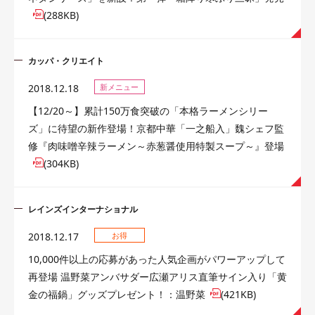
(288KB)
カッパ・クリエイト
2018.12.18
新メニュー
【12/20～】累計150万食突破の「本格ラーメンシリー
ズ」に待望の新作登場！京都中華「一之船入」魏シェフ監
修『肉味噌辛辣ラーメン～赤葱醤使用特製スープ～』登場
(304KB)
レインズインターナショナル
2018.12.17
お得
10,000件以上の応募があった人気企画がパワーアップして
再登場 温野菜アンバサダー広瀬アリス直筆サイン入り「黄
金の福鍋」グッズプレゼント！：温野菜
(421KB)