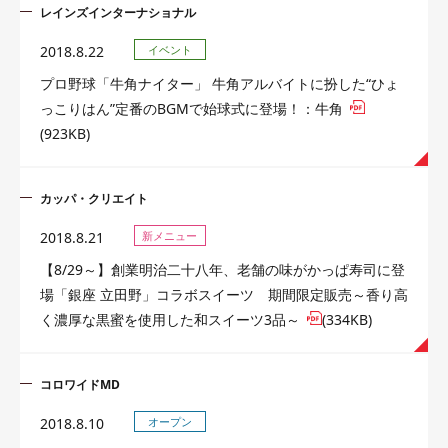
レインズインターナショナル
2018.8.22
イベント
プロ野球「牛角ナイター」 牛角アルバイトに扮した“ひょ
っこりはん”定番のBGMで始球式に登場！：牛角
(923KB)
カッパ・クリエイト
2018.8.21
新メニュー
【8/29～】創業明治二十八年、老舗の味がかっぱ寿司に登
場「銀座 立田野」コラボスイーツ 期間限定販売～香り高
く濃厚な黒蜜を使用した和スイーツ3品～
(334KB)
コロワイドMD
2018.8.10
オープン