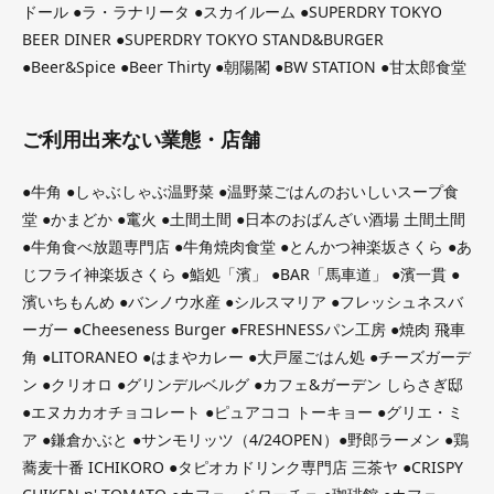
ドール ●ラ・ラナリータ ●スカイルーム ●SUPERDRY TOKYO
BEER DINER ●SUPERDRY TOKYO STAND&BURGER
●Beer&Spice ●Beer Thirty ●朝陽閣 ●BW STATION ●甘太郎食堂
ご利用出来ない業態・店舗
●牛角 ●しゃぶしゃぶ温野菜 ●温野菜ごはんのおいしいスープ食
堂 ●かまどか ●竃火 ●土間土間 ●日本のおばんざい酒場 土間土間
●牛角食べ放題専門店 ●牛角焼肉食堂 ●とんかつ神楽坂さくら ●あ
じフライ神楽坂さくら ●鮨処「濱」 ●BAR「馬車道」 ●濱一貫 ●
濱いちもんめ ●バンノウ水産 ●シルスマリア ●フレッシュネスバ
ーガー ●Cheeseness Burger ●FRESHNESSパン工房 ●焼肉 飛車
角 ●LITORANEO ●はまやカレー ●大戸屋ごはん処 ●チーズガーデ
ン ●クリオロ ●グリンデルベルグ ●カフェ&ガーデン しらさぎ邸
●エヌカカオチョコレート ●ピュアココ トーキョー ●グリエ・ミ
ア ●鎌倉かぶと ●サンモリッツ（4/24OPEN）●野郎ラーメン ●鶏
蕎麦十番 ICHIKORO ●タピオカドリンク専門店 三茶ヤ ●CRISPY