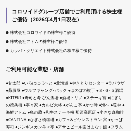
コロワイドグループ店舗でご利用頂ける株主様
ご優待（2026年4月1日現在）
株式会社コロワイドの株主様ご優待
株式会社アトムの株主様ご優待
カッパ・クリエイト株式会社の株主様ご優待
ご利用可能な業態・店舗
●甘太郎 ●いろはにほへと ●北海道 ●やきとりセンター ●ラパウザ
●贔屓屋 ●ウルフギャング･パック ●ほのぼの横丁 ●３･６･５酒場
●KITEKI ●寿司と肴 ぴん酒場 ●酒場トリノ ●ステーキ宮 ●にぎり
の徳兵衛 ●寧々家 ●カルビ大将 ●がんこ亭 ●かつ時 ●海へ ●暖や ●
海鮮アトム ●鳥の蔵 ●和牛ステーキ桜 那須高原店 ●小さな森珈琲
●CANTINA ●なぎさ橋珈琲 ●カフェ&ビヤレストラン 宮 ●かっぱ
寿司 ●ジンギスカン羊々亭 ●アサヒビール園はまなす館 ●フラム