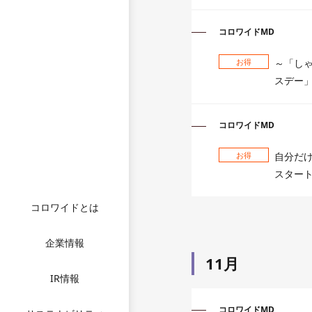
コロワイドMD
お得
～「しゃ
スデー」
コロワイドMD
IR情報トップ
お得
自分だけ
スター
IR最新情報一覧
企業情報トップ
コロワイドとは
株主の皆様へ
サステナビリティ
ご挨拶
トップ
企業情報
株主との建設的な
11月
企業理念
対話に関する方針
トップメッセージ
IR情報
会社概要
コーポレート
コロワイドグルー
コロワイドMD
ガバナンス