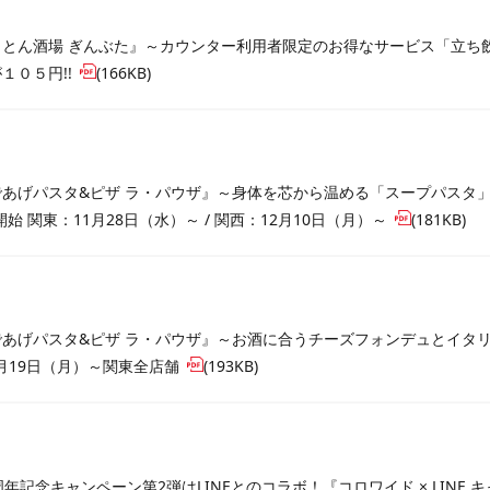
とん酒場 ぎんぶた』～カウンター利用者限定のお得なサービス「立ち飲み
１０５円!!
(166KB)
であげパスタ&ピザ ラ・パウザ』～身体を芯から温める「スープパスタ
開始 関東：11月28日（水）～ / 関西：12月10日（月）～
(181KB)
あげパスタ&ピザ ラ・パウザ』～お酒に合うチーズフォンデュとイタリ
1月19日（月）～関東全店舗
(193KB)
周年記念キャンペーン第2弾はLINEとのコラボ！『コロワイド × LINE