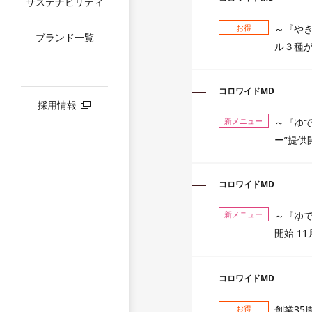
プのサステナビリ
サステナビリティ
ティ
役員一覧
お得
～『やき
売上報告
ブランド一覧
ル３種が
マテリアリティ
沿革
IRライブラリー
サステナビリティ
グループ会社
コロワイドMD
ニュース
業績推移データ
採用情報
出店状況
新メニュー
～『ゆ
株式情報
ー”提供
株価情報
コロワイドMD
新メニュー
～『ゆで
開始 1
コロワイドMD
お得
創業35