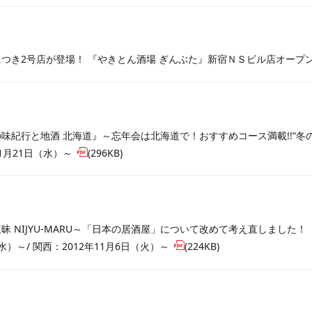
つき2号店が登場！ 『やきとん酒場 ぎんぶた』新宿ＮＳビル店オープン2
味紀行と地酒 北海道』～忘年会は北海道で！おすすめコース満載!!“冬の
1月21日（水）～
(296KB)
昧 NIJYU-MARU～「日本の居酒屋」について改めて考え直しました！
水）～/ 関西：2012年11月6日（火）～
(224KB)