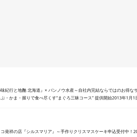
味紀行と地酏 北海道』× バンノウ水産～自社内完結ならではのお得な
ぶ・かま・握りで食べ尽くす“まぐろ三昧コース” 提供開始2013年1月
コ発祥の店『シルスマリア』～手作りクリスマスケーキ申込受付中！201