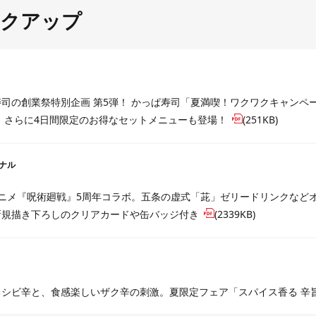
クアップ
司の創業祭特別企画 第5弾！ かっぱ寿司「夏満喫！ワクワクキャンペーン
 さらに4日間限定のお得なセットメニューも登場！
(251KB)
ナル
アニメ『呪術廻戦』5周年コラボ。五条の虚式「茈」ゼリードリンクなど
新規描き下ろしのクリアカードや缶バッジ付き
(2339KB)
シビ辛と、食感楽しいザク辛の刺激。夏限定フェア「スパイス香る 辛旨ご