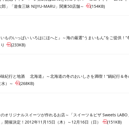
太郎」「遊食三昧 NIJYU-MARU」関東50店舗～
(154KB)
いものいっぱい いろはにほへと』～海の厳選“うまいもん”をご提供！“冬の
より
(233KB)
味紀行と地酒 北海道』～北海道の冬のおいしさを満喫！“鍋紀行＆冬の味覚
（水）～
(268KB)
のオリジナルスイーツが作れるお店～「スイーツ＆ピザ Sweets LAB
」開催決定！2012年11月15日（木）～12月16日（日）
(151KB)