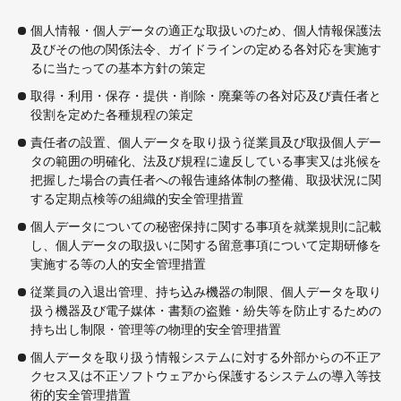
個人情報・個人データの適正な取扱いのため、個人情報保護法
及びその他の関係法令、ガイドラインの定める各対応を実施す
るに当たっての基本方針の策定
取得・利用・保存・提供・削除・廃棄等の各対応及び責任者と
役割を定めた各種規程の策定
責任者の設置、個人データを取り扱う従業員及び取扱個人デー
タの範囲の明確化、法及び規程に違反している事実又は兆候を
把握した場合の責任者への報告連絡体制の整備、取扱状況に関
する定期点検等の組織的安全管理措置
個人データについての秘密保持に関する事項を就業規則に記載
し、個人データの取扱いに関する留意事項について定期研修を
実施する等の人的安全管理措置
従業員の入退出管理、持ち込み機器の制限、個人データを取り
扱う機器及び電子媒体・書類の盗難・紛失等を防止するための
持ち出し制限・管理等の物理的安全管理措置
個人データを取り扱う情報システムに対する外部からの不正ア
クセス又は不正ソフトウェアから保護するシステムの導入等技
術的安全管理措置