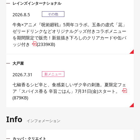
レインズインターナショナル
2026.8.5
その他
牛角×アニメ『呪術廻戦』5周年コラボ。五条の虚式「茈」
ゼリードリンクなどオリジナルグッズ付きコラボメニュー
を期間限定で販売！新規描き下ろしのクリアカードや缶バ
ッジ付き
(2339KB)
大戸屋
2026.7.31
新メニュー
七椒香るシビ辛と、食感楽しいザク辛の刺激。夏限定フェ
ア「スパイス香る 辛旨ごはん」7月31日(金)スタート。
(879KB)
Info
インフォメーション
カッパ・クリエイト