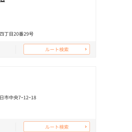
丁目20番29号
ルート検索
市中央7ｰ12ｰ18
ルート検索