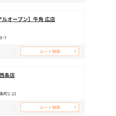
アルオープン】牛角 広店
ｰ7
ルート検索
 西条店
町1-22
ルート検索