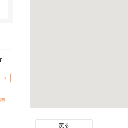
T
129
戻る