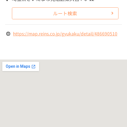
ルート検索
https://map.reins.co.jp/gyukaku/detail/486690510