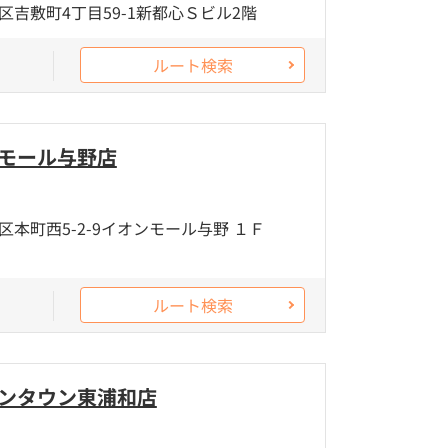
吉敷町4丁目59-1新都心Ｓビル2階
ルート検索
ンモール与野店
本町西5-2-9イオンモール与野 １Ｆ
ルート検索
オンタウン東浦和店