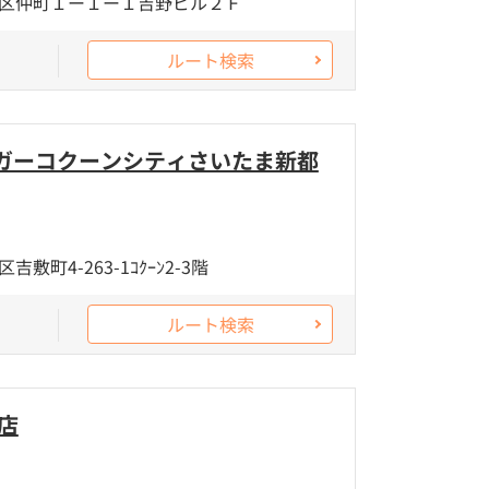
区仲町１ー１ー１吉野ビル２Ｆ
ルート検索
ガーコクーンシティさいたま新都
町4-263-1ｺｸｰﾝ2-3階
ルート検索
店