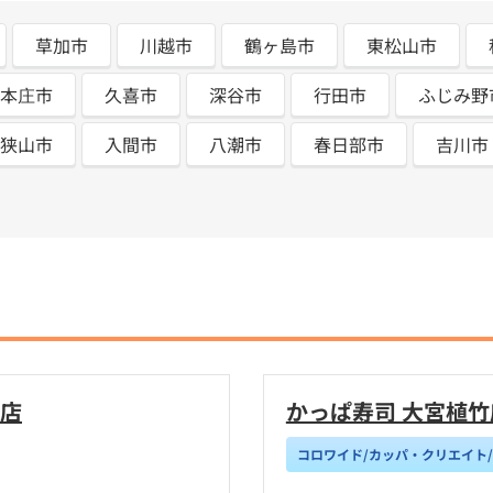
草加市
川越市
鶴ヶ島市
東松山市
本庄市
久喜市
深谷市
行田市
ふじみ野
狭山市
入間市
八潮市
春日部市
吉川市
り店
かっぱ寿司 大宮植竹店 K
コロワイド/カッパ・クリエイト