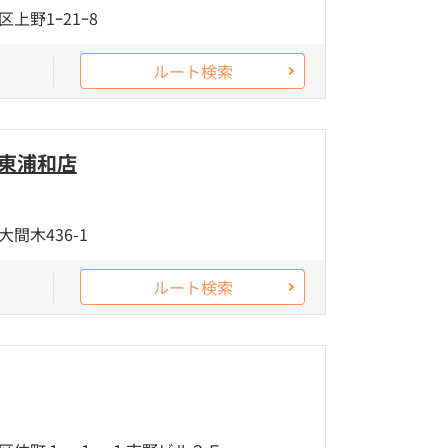
上野1ｰ21ｰ8
ルート検索
 東浦和店
間木436-1
ルート検索