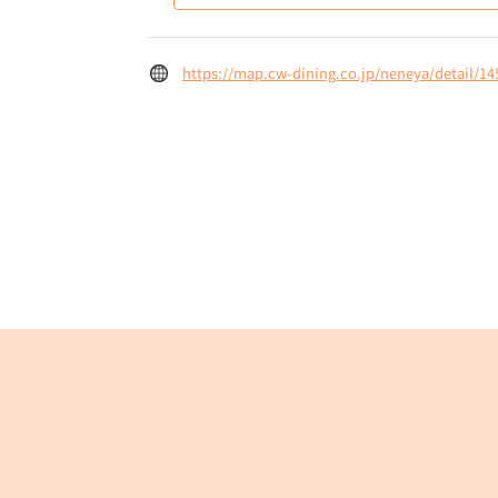
https://map.cw-dining.co.jp/neneya/detail/14