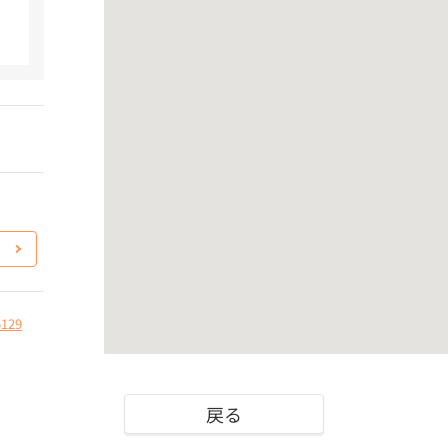
5129
戻る