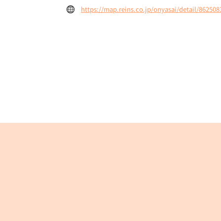
https://map.reins.co.jp/onyasai/detail/862508