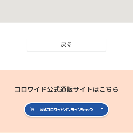
戻る
コロワイド公式通販サイトはこちら
公式コロ