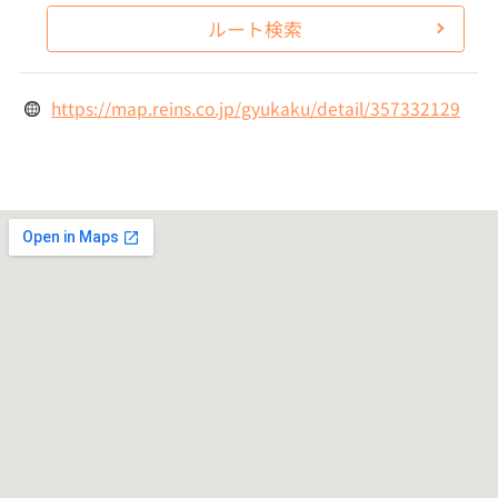
ルート検索
https://map.reins.co.jp/gyukaku/detail/357332129