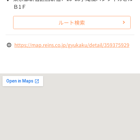
Ｂ1Ｆ
ルート検索
https://map.reins.co.jp/gyukaku/detail/359375929