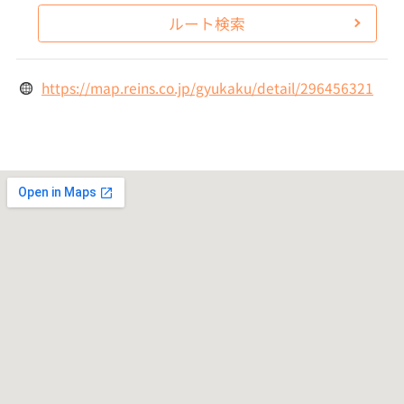
ルート検索
https://map.reins.co.jp/gyukaku/detail/296456321