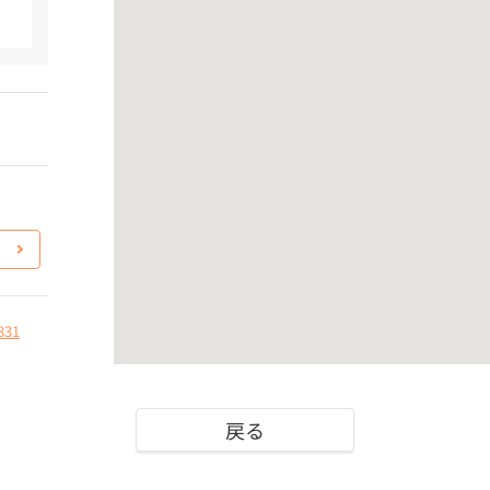
831
戻る