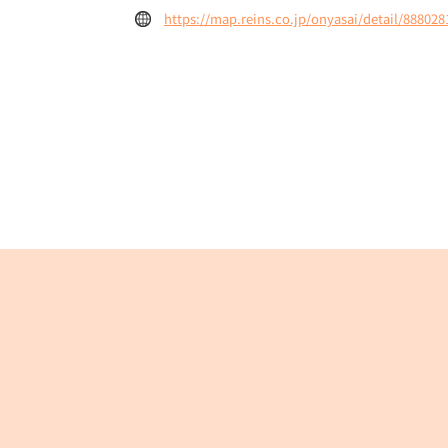
https://map.reins.co.jp/onyasai/detail/888028