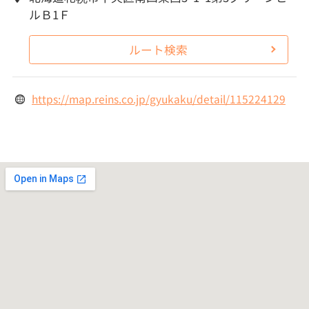
ルＢ1Ｆ
ルート検索
https://map.reins.co.jp/gyukaku/detail/115224129