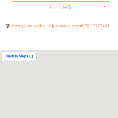
ルート検索
https://map.reins.co.jp/onyasai/detail/5017263401