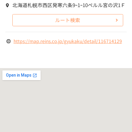
北海道札幌市西区発寒六条9ｰ1ｰ10ペルル宮の沢1Ｆ
ルート検索
https://map.reins.co.jp/gyukaku/detail/116714129