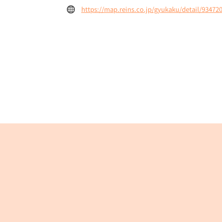
https://map.reins.co.jp/gyukaku/detail/93472