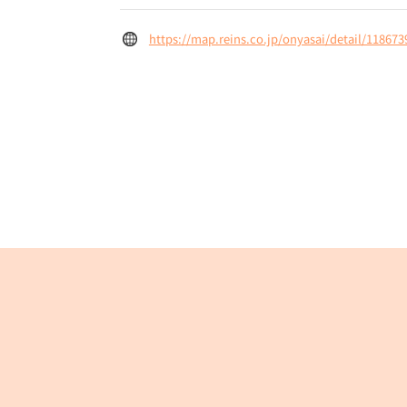
https://map.reins.co.jp/onyasai/detail/118673