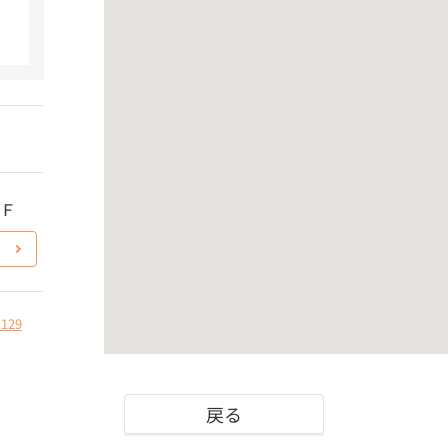
3Ｆ
1129
戻る