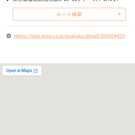
ルート検索
https://map.reins.co.jp/gyukaku/detail/359604429