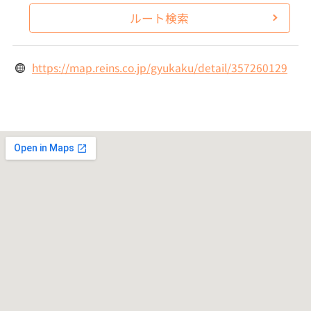
ルート検索
https://map.reins.co.jp/gyukaku/detail/357260129