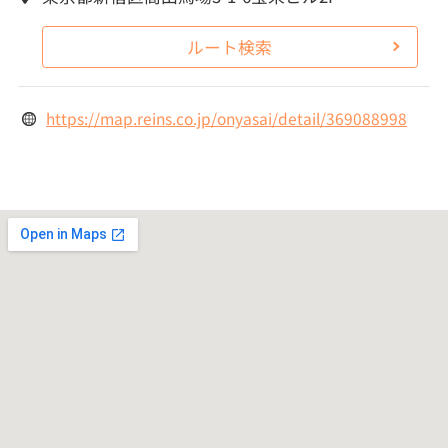
ルート検索
https://map.reins.co.jp/onyasai/detail/369088998