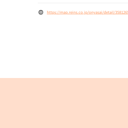
https://map.reins.co.jp/onyasai/detail/358126