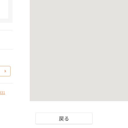
831
戻る