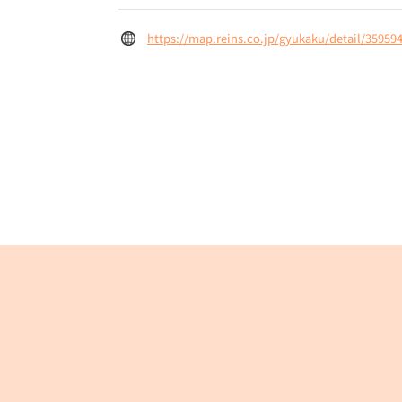
https://map.reins.co.jp/gyukaku/detail/35959