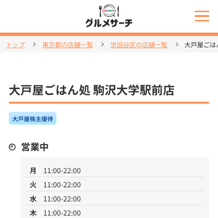
トップ
東京都の店舗一覧
世田谷区の店舗一覧
大戸屋ごは
大戸屋ごはん処 駒沢大学駅前店
大戸屋株主優待
営業中
月
11:00-22:00
火
11:00-22:00
水
11:00-22:00
木
11:00-22:00