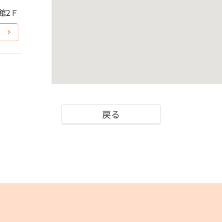
館2Ｆ
戻る