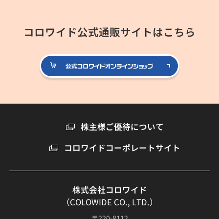
コロワイド公式通販サイトはこちら
公式コロ
株主様ご優待について
コロワイドコーポレートサイト
株式会社コロワイド
（COLOWIDE CO., LTD.）
〒220-8112