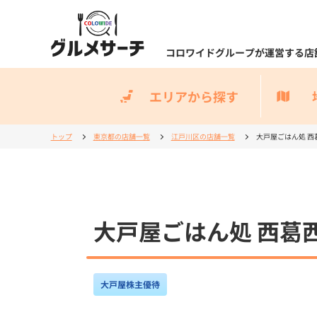
コロワイドグループが運営する店
エリアから探す
トップ
東京都の店舗一覧
江戸川区の店舗一覧
大戸屋ごはん処 西
大戸屋ごはん処 西葛
大戸屋株主優待