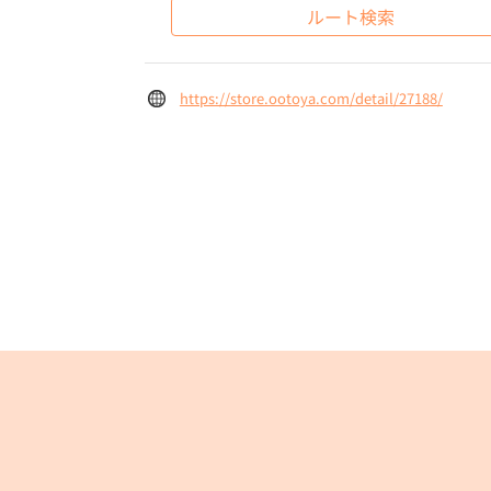
ルート検索
https://store.ootoya.com/detail/27188/