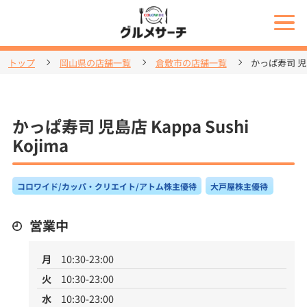
トップ
岡山県の店舗一覧
倉敷市の店舗一覧
かっぱ寿司 児島店
かっぱ寿司 児島店 Kappa Sushi
Kojima
コロワイド/カッパ・クリエイト/アトム株主優待
大戸屋株主優待
営業中
月
10:30-23:00
火
10:30-23:00
水
10:30-23:00