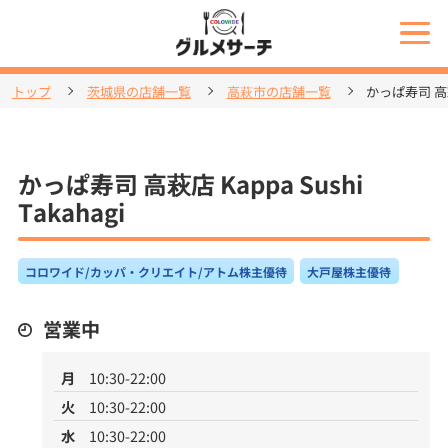
トップ
茨城県の店舗一覧
高萩市の店舗一覧
かっぱ寿司 高萩店 
かっぱ寿司 高萩店 Kappa Sushi
Takahagi
コロワイド/カッパ・クリエイト/アトム株主優待
大戸屋株主優待
営業中
月
10:30-22:00
火
10:30-22:00
水
10:30-22:00