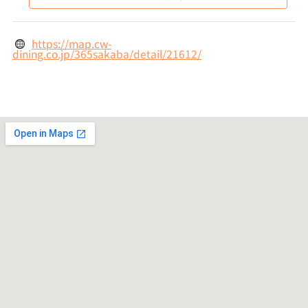
https://map.cw-
dining.co.jp/365sakaba/detail/21612/