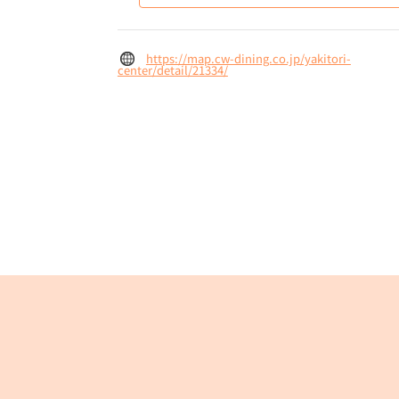
https://map.cw-dining.co.jp/yakitori-
center/detail/21334/