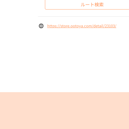
ルート検索
https://store.ootoya.com/detail/23103/