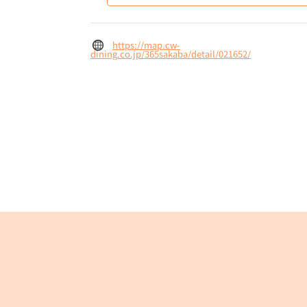
https://map.cw-
dining.co.jp/365sakaba/detail/021652/