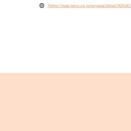
https://map.reins.co.jp/onyasai/detail/425191