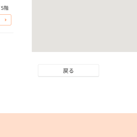
イ5階
戻る