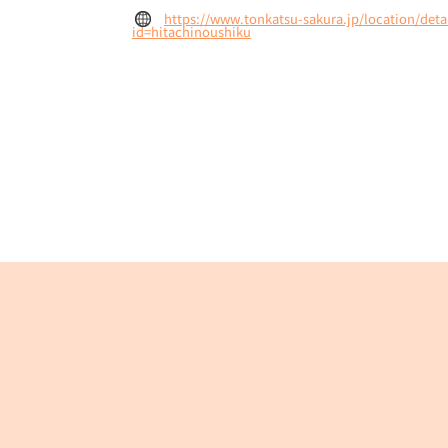
https://www.tonkatsu-sakura.jp/location/detai
id=hitachinoushiku