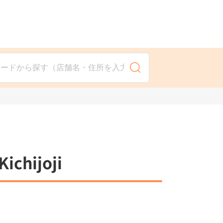
検 索
hijoji