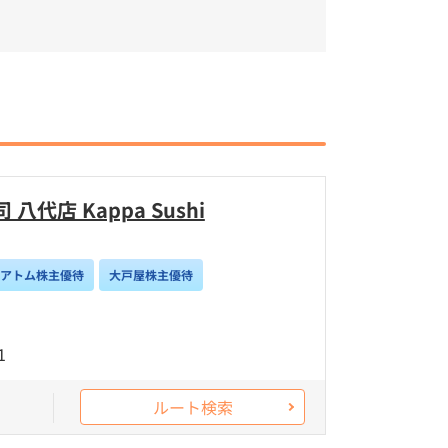
代店 Kappa Sushi
/アトム株主優待
大戸屋株主優待
1
ルート検索