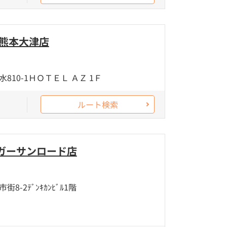
 熊本大津店
10-1ＨＯＴＥＬ ＡＺ 1Ｆ
ルート検索
ガーサンロード店
-2ﾃﾞﾝｷｶﾝﾋﾞﾙ1階