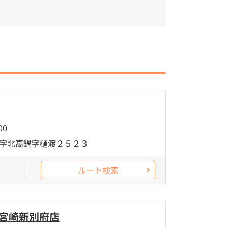
00
字北高鍋字樋渡２５２３
ルート検索
 宮崎新別府店