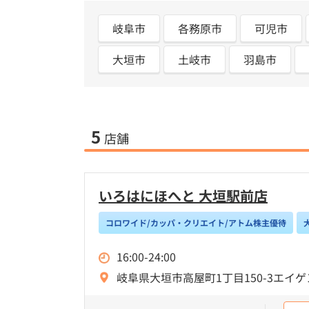
岐阜市
各務原市
可児市
大垣市
土岐市
羽島市
5
店舗
いろはにほへと 大垣駅前店
コロワイド/カッパ・クリエイト/アトム株主優待
16:00-24:00
岐阜県大垣市高屋町1丁目150-3エイゲ