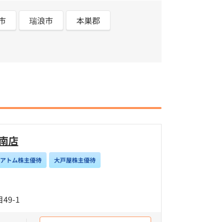
市
瑞浪市
本巣郡
南店
/アトム株主優待
大戸屋株主優待
9-1