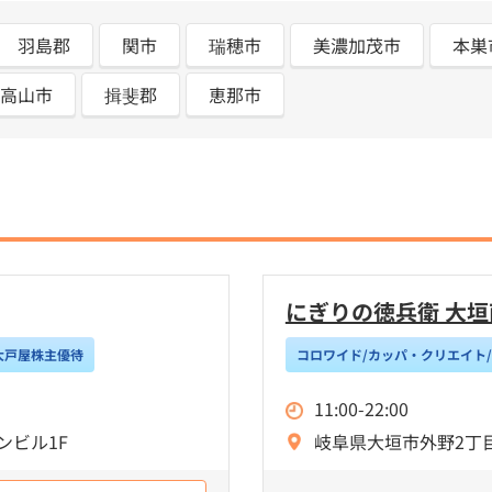
羽島郡
関市
瑞穂市
美濃加茂市
本巣
高山市
揖斐郡
恵那市
にぎりの徳兵衛 大垣
大戸屋株主優待
コロワイド/カッパ・クリエイト
11:00-22:00
ンビル1F
岐阜県大垣市外野2丁目4